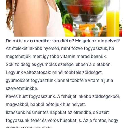
De mi is az a mediterrán diéta? Melyek az alapelvei?
Az ételeket inkább nyersen, mint főzve fogyasszuk, ha
megtehetjük, mert így több vitamin marad bennük.
Sok zöldség és gyümölcs szerepel ebben a diétában.
Legyünk változatosak: minél többféle zöldséget,
gyümölcsöt fogyasztunk, annál többféle vitamin jut a
szervezetünkbe.
Kevés húst fogyasszunk. A fehérjét inkább zöldségekből,
magvakból, babból pótoljuk hús helyett.
Iktassunk húsmentes napokat az étrendbe, de azért
fogyassunk fehér és vörös húsokat is. Az a fontos, hogy