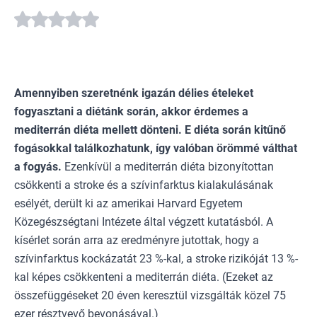
Amennyiben szeretnénk igazán délies ételeket
fogyasztani a diétánk során, akkor érdemes a
mediterrán diéta mellett dönteni. E diéta során kitűnő
fogásokkal találkozhatunk, így valóban
örömmé válthat
a fogyás
.
Ezenkívül a mediterrán diéta bizonyítottan
csökkenti a stroke és a szívinfarktus kialakulásának
esélyét, derült ki az amerikai Harvard Egyetem
Közegészségtani Intézete által végzett kutatásból. A
kísérlet során arra az eredményre jutottak, hogy a
szívinfarktus kockázatát 23 %-kal, a stroke rizikóját 13 %-
kal képes csökkenteni
a mediterrán diéta
. (Ezeket az
összefüggéseket 20 éven keresztül vizsgálták közel 75
ezer résztvevő bevonásával.)