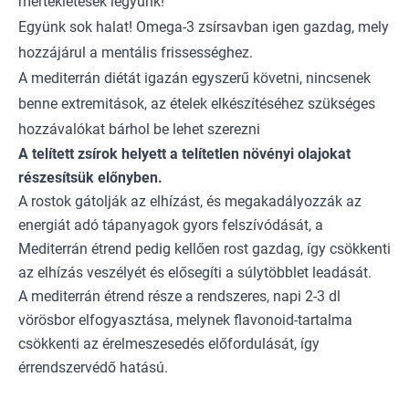
mértékletesek legyünk!
Együnk sok halat! Omega-3 zsírsavban igen gazdag, mely
hozzájárul a mentális frissességhez.
A mediterrán diétát igazán egyszerű követni, nincsenek
benne extremitások, az ételek elkészítéséhez szükséges
hozzávalókat bárhol be lehet szerezni
A telített zsírok helyett a telítetlen növényi olajokat
részesítsük előnyben.
A rostok gátolják az elhízást, és megakadályozzák az
energiát adó tápanyagok gyors felszívódását, a
Mediterrán étrend pedig kellően rost gazdag, így csökkenti
az elhízás veszélyét és elősegíti a súlytöbblet leadását.
A mediterrán étrend része a rendszeres, napi 2-3 dl
vörösbor elfogyasztása, melynek flavonoid-tartalma
csökkenti az érelmeszesedés előfordulását, így
érrendszervédő hatású.